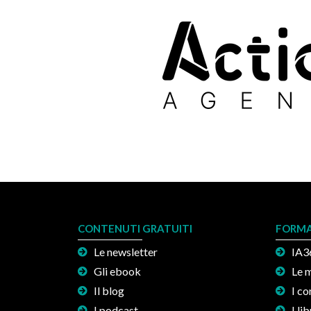
CONTENUTI GRATUITI
FORMA
Le newsletter
IA3
Gli ebook
Le 
Il blog
I co
I podcast
I lib