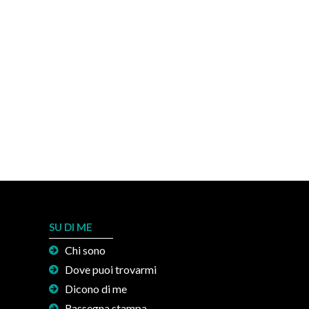
SU DI ME
Chi sono
Dove puoi trovarmi
Dicono di me
Rassegna stampa