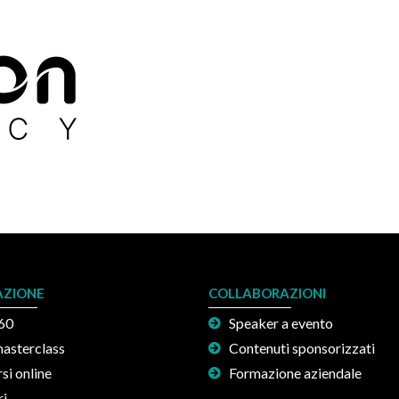
ZIONE
COLLABORAZIONI
60
Speaker a evento
masterclass
Contenuti sponsorizzati
rsi online
Formazione aziendale
ri